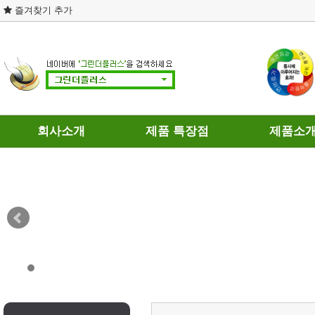
즐겨찾기 추가
회사소개
제품 특장점
제품소
회사연혁
제품의 차별성
휘발유용
인증현황
연료와 히팅
경유용
개인정보처리방침
테스트 결과
가스용
이용약관
DPF 장점과 단점
찾아오시는길
연료절감기의 인식