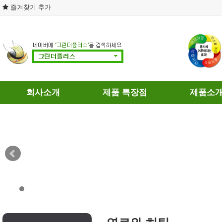
즐겨찾기 추가
회사소개
제품 특장점
제품소
회사연혁
제품의 차별성
휘발유용
인증현황
연료와 히팅
경유용
개인정보처리방침
테스트 결과
가스용
이용약관
DPF 장점과 단점
찾아오시는길
연료절감기의 인식