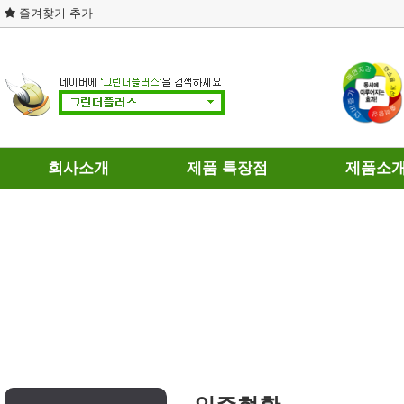
즐겨찾기 추가
회사소개
제품 특장점
제품소
회사연혁
제품의 차별성
휘발유용
인증현황
연료와 히팅
경유용
개인정보처리방침
테스트 결과
가스용
이용약관
DPF 장점과 단점
찾아오시는길
연료절감기의 인식