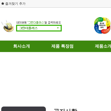
즐겨찾기 추가
회사소개
제품 특장점
제품소
회사연혁
제품의 차별성
휘발유용
인증현황
연료와 히팅
경유용
개인정보처리방침
테스트 결과
가스용
이용약관
DPF 장점과 단점
찾아오시는길
연료절감기의 인식