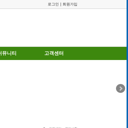
로그인
|
회원가입
커뮤니티
고객센터
갤러리
공지사항
동영상
자주묻는질문
후기
고객게시판
갤러리
 보도자료
실