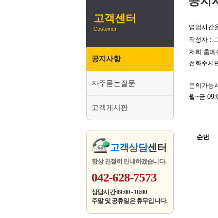
공지
고객센터
영업시간을
Customer
작성자 :
저희 홈페
공지사항
전화주시면
자주묻는질문
문의가능
월~금 09:
고객게시판
순번
고객상담
센터
항상 친절히 안내하겠습니다.
042-628-7573
상담시간 09:00 - 18:00
주말 및 공휴일은 휴무입니다.