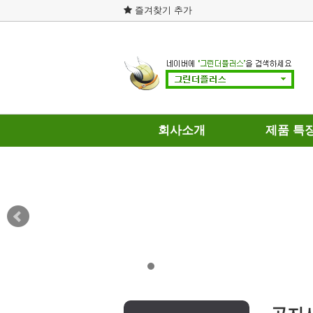
즐겨찾기 추가
회사소개
제품 특
회사연혁
제품의 차
인증현황
연료와 히팅
개인정보처리방침
테스트 결과
이용약관
DPF 장점과
찾아오시는길
연료절감기