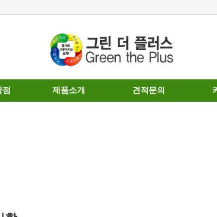
장점
제품소개
견적문의
별성
휘발유용
견적문의
설치
경유용
설치
가스용
사용
 단점
포토
의 인식
관련
자료