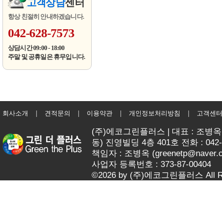
고객상담
센터
항상 친절히 안내하겠습니다.
042-628-7573
상담시간 09:00 - 18:00
주말 및 공휴일은 휴무입니다.
회사소개
|
견적문의
|
이용약관
|
개인정보처리방침
|
고객센
(주)에코그린플러스 | 대표 : 조병옥 
동) 진영빌딩 4층 401호 전화 : 042-62
책임자 : 조병옥 (
greenetp@naver.
사업자 등록번호 : 373-87-00404
©2026 by (주)에코그린플러스 All Rig