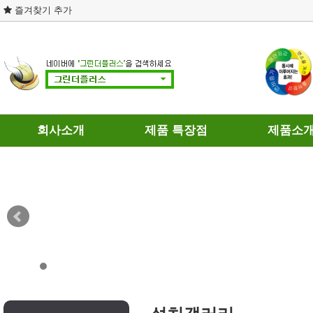
즐겨찾기 추가
회사소개
제품 특장점
제품소
회사연혁
제품의 차별성
휘발유용
인증현황
연료와 히팅
경유용
개인정보처리방침
테스트 결과
가스용
이용약관
DPF 장점과 단점
찾아오시는길
연료절감기의 인식