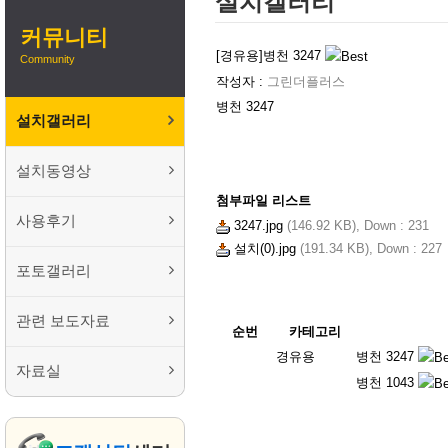
설치갤러리
커뮤니티
[경유용]
병천 3247
Community
작성자 :
그린더플러스
병천 3247
설치갤러리
설치동영상
첨부파일 리스트
사용후기
3247.jpg
(146.92 KB),
Down : 231
설치(0).jpg
(191.34 KB),
Down : 227
포토갤러리
관련 보도자료
순번
카테고리
경유용
병천 3247
자료실
병천 1043