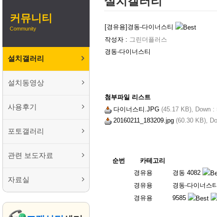
설치갤러리
커뮤니티
[경유용]
경동-다이너스티
Community
작성자 :
그린더플러스
경동-다이너스티
설치갤러리
설치동영상
첨부파일 리스트
사용후기
다이너스티.JPG
(45.17 KB),
Down :
20160211_183209.jpg
(60.30 KB),
Do
포토갤러리
관련 보도자료
순번
카테고리
경유용
경동 4082
자료실
경유용
경동-다이너스
경유용
9585