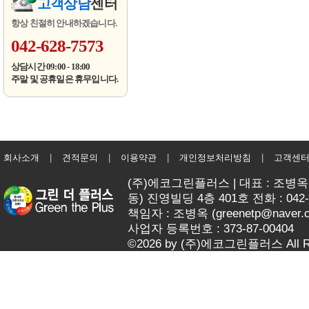
고객상담
센터
항상 친절히 안내하겠습니다.
042-628-7573
상담시간 09:00 - 18:00
주말 및 공휴일은 휴무입니다.
회사소개
|
견적문의
|
이용약관
|
개인정보처리방침
|
고객센
(주)에코그린플러스 | 대표 : 조병옥 
동) 진영빌딩 4층 401호 전화 : 042-62
책임자 : 조병옥 (
greenetp@naver.
사업자 등록번호 : 373-87-00404
©2026 by (주)에코그린플러스 All Rig