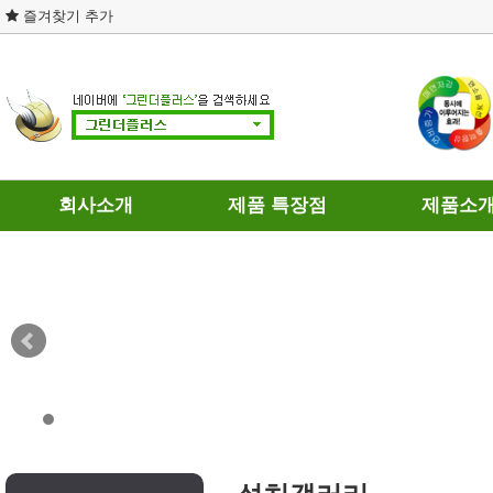
즐겨찾기 추가
회사소개
제품 특장점
제품소
회사연혁
제품의 차별성
휘발유용
인증현황
연료와 히팅
경유용
개인정보처리방침
테스트 결과
가스용
이용약관
DPF 장점과 단점
찾아오시는길
연료절감기의 인식